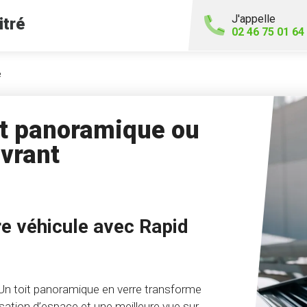
J'appelle
itré
02 46 75 01 64
e
t panoramique ou
uvrant
re véhicule avec Rapid
n toit panoramique en verre transforme
nsation d’espace et une meilleure vue sur