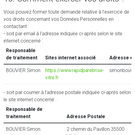
Vous pouvez former toute demande relative à l’exercice de
vos droits concernant vos Données Personnelles en
contactant :
- soit par email à l’adresse indiquée ci-après selon le site
internet concerné :
Responsable
de traitement
Sites internet associé
Adresse él
BOUVIER Simon
https://www.rapidparebrise-
simonbouvi
vitre.fr
- soit par courrier à l’adresse postale indiquée ci-après selon
le site internet concerné :
Responsable de
traitement
Adresse Postale
BOUVIER Simon
2 chemin du Pavillon 35500