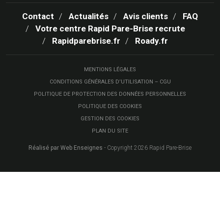
Contact
Actualités
Avis clients
FAQ
Votre centre Rapid Pare-Brise recrute
Rapidparebrise.fr
Roady.fr
MENTIONS LÉGALES
CONDITIONS GÉNÉRALES D’UTILISATION – CGU
POLITIQUE DE PROTECTION DES DONNÉES PERSONNELLES
POLITIQUE DES COOKIES
GESTION DES COOKIES
PLAN DU SITE
Réalisé par Web Enseignes
- Copyright 2026 Rapid Pare-Brise