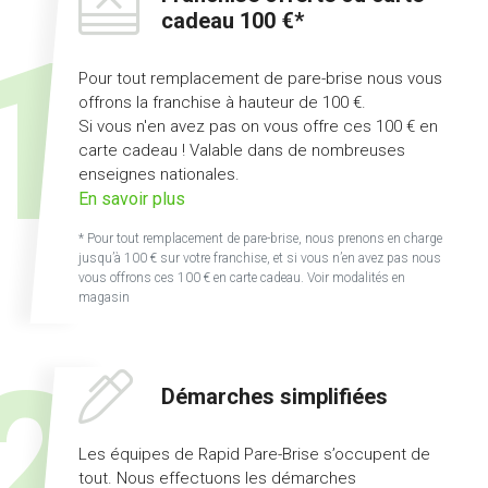
cadeau 100 €*
Pour tout remplacement de pare-brise nous vous
offrons la franchise à hauteur de 100 €.
Si vous n'en avez pas on vous offre ces 100 € en
carte cadeau ! Valable dans de nombreuses
enseignes nationales.
sur
En savoir plus
l'offre
* Pour tout remplacement de pare-brise, nous prenons en charge
franchise
jusqu’à 100 € sur votre franchise, et si vous n’en avez pas nous
offerte
vous offrons ces 100 € en carte cadeau. Voir modalités en
magasin
ou
carte
cadeau
100
Démarches simplifiées
€
Les équipes de Rapid Pare-Brise s’occupent de
tout. Nous effectuons les démarches