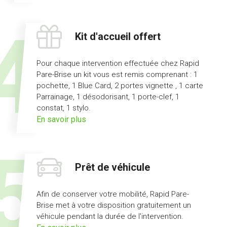
l'offre
pas
d'avance
Kit d'accueil offert
de
frais
Pour chaque intervention effectuée chez Rapid
Pare-Brise un kit vous est remis comprenant : 1
pochette, 1 Blue Card, 2 portes vignette , 1 carte
Parrainage, 1 désodorisant, 1 porte-clef, 1
constat, 1 stylo.
sur
En savoir plus
l'offre
kit
d'accueil
Prêt de véhicule
offert
Afin de conserver votre mobilité, Rapid Pare-
Brise met à votre disposition gratuitement un
véhicule pendant la durée de l'intervention.