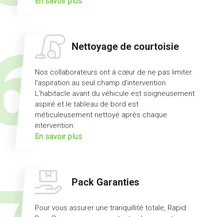
sur
En savoir plus
l'offre
prêt
de
Nettoyage de courtoisie
véhicule
Nos collaborateurs ont à cœur de ne pas limiter
l'aspiration au seul champ d'intervention.
L'habitacle avant du véhicule est soigneusement
aspiré et le tableau de bord est
méticuleusement nettoyé après chaque
intervention.
sur
En savoir plus
l'offre
nettoyage
de
Pack Garanties
courtoisie
Pour vous assurer une tranquillité totale, Rapid