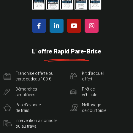
L' offre Rapid Pare-Brise
Franchise offerte ou
Kit d'accueil
carte cadeau 100 €
offert
Démarches
Prêt de
simplifiées
véhicule
Pas d'avance
Nettoyage
de frais
de courtoisie
Intervention à domicile
ou au travail